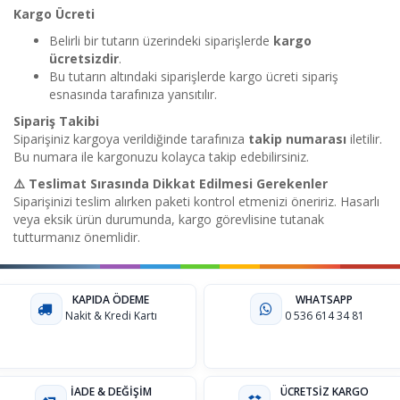
Kargo Ücreti
Belirli bir tutarın üzerindeki siparişlerde
kargo
ücretsizdir
.
Bu tutarın altındaki siparişlerde kargo ücreti sipariş
esnasında tarafınıza yansıtılır.
Sipariş Takibi
Siparişiniz kargoya verildiğinde tarafınıza
takip numarası
iletilir.
Bu numara ile kargonuzu kolayca takip edebilirsiniz.
⚠️ Teslimat Sırasında Dikkat Edilmesi Gerekenler
Siparişinizi teslim alırken paketi kontrol etmenizi öneririz. Hasarlı
veya eksik ürün durumunda, kargo görevlisine tutanak
tutturmanız önemlidir.
KAPIDA ÖDEME
WHATSAPP
Nakit & Kredi Kartı
0 536 614 34 81
İADE & DEĞİŞİM
ÜCRETSİZ KARGO